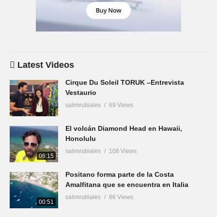
Latest Videos
Cirque Du Soleil TORUK –Entrevista
Vestaurio
salimrubiales
69 Views
El volcán Diamond Head en Hawaii,
Honolulu
salimrubiales
108 Views
06:15
Positano forma parte de la Costa
Amalfitana que se encuentra en Italia
salimrubiales
86 Views
00:51