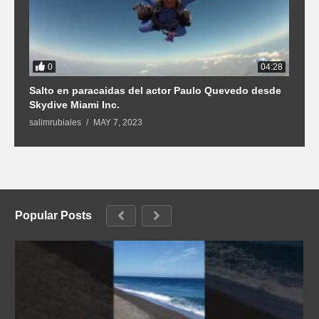
0
3
04:28
Salto en paracaidas del actor Paulo Quevedo desde
M
Skydive Miami Inc.
sa
salimrubiales
MAY 7, 2023
Popular Posts